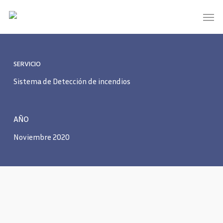
Skip
Men
to
main
content
SERVICIO
Sistema de Detección de incendios
AÑO
Noviembre 2020