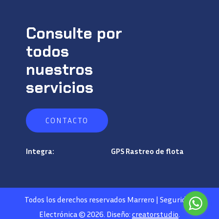
Consulte por
todos
nuestros
servicios
C
O
N
T
A
C
T
O
Integra:
GPS Rastreo de flota
Todos los derechos reservados Marrero | Seguridad
Electrónica ©
2026
. Diseño:
creatorstudio
.