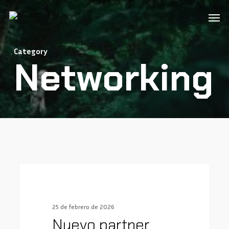
Skip
Men
to
main
Category
content
Networking
0
Networking
25 de febrero de 2026
Nuevo partner