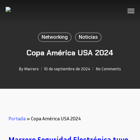
Skip
Men
to
main
content
Networking
Noticias
Copa América USA 2024
By
Marrero
10 de septiembre de 2024
No Comments
Portada
»
Copa América USA 2024
Marrero Seguridad Electrónica tuvo